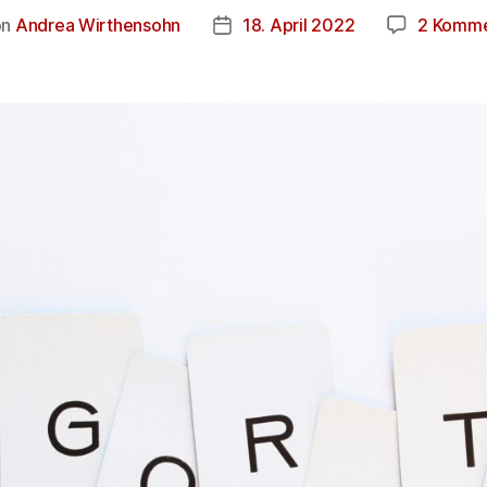
on
Andrea Wirthensohn
18. April 2022
2 Komme