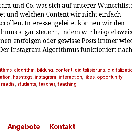
ram und Co. was sich auf unserer Wunschlist
et und welchen Content wir nicht einfach
crollen. Interessengeleitet können wir den
thmus sogar steuern, indem wir beispielswei
nen entfolgen oder gewisse Posts immer wie
 Der Instagram Algorithmus funktioniert nach
rithms
,
alogrithm
,
bildung
,
content
,
digitalisierung
,
digitalizati
ation
,
hashtags
,
instagram
,
interaction
,
likes
,
opportunity
,
almedia
,
students
,
teacher
,
teaching
Angebote
Kontakt