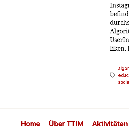
Instag
befind
durchs
Algori
UserIn
liken.
algo
educ
soci
Home
Über TTIM
Aktivitäten