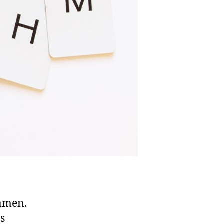
mmen.
s