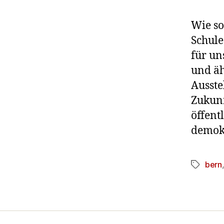
Wie so
Schule
für un
und äh
Ausste
Zukunf
öffent
demokr
bern