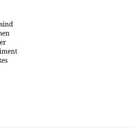
 sind
hen
er
riment
kes