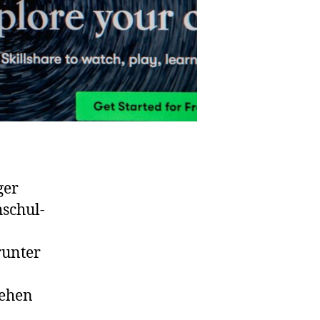
ger
schul-
runter
tehen