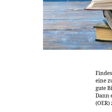
Findes
eine z
gute B
Dann e
(OER) 