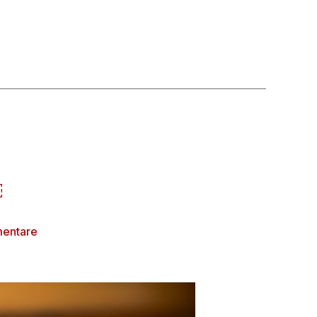
￼
mentare