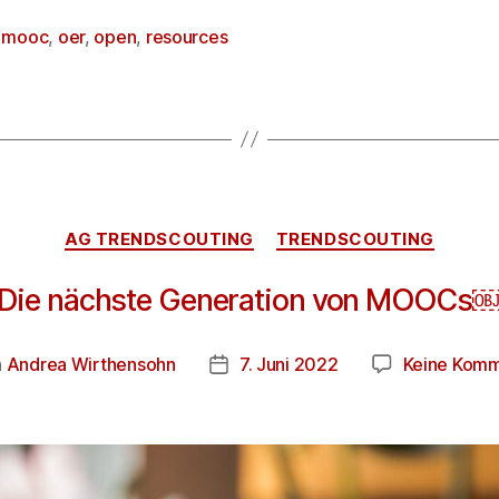
,
mooc
,
oer
,
open
,
resources
AG TRENDSCOUTING
TRENDSCOUTING
Die nächste Generation von MOOCs
n
Andrea Wirthensohn
7. Juni 2022
Keine Kom