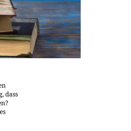
en
g, dass
en?
es