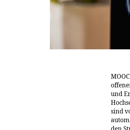
MOOCs 
offene
und Er
Hochs
sind v
automa
den St