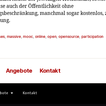
ise auch der Öffentlichkeit ohne
sbeschränkung, manchmal sogar kostenlos, 
ung.
ses
,
massive
,
mooc
,
online
,
open
,
opensource
,
participation
Angebote
Kontakt
bote
Kontakt