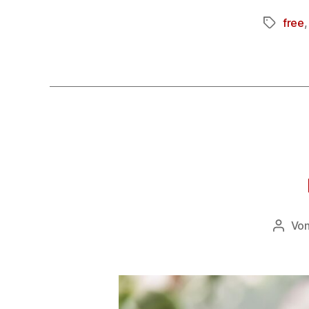
free
Vo