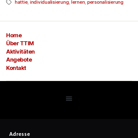
hattie
,
individualisierung
,
lernen
,
personalisierung
Home
Über TTIM
Aktivitäten
Angebote
Kontakt
Adresse