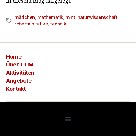
in diesem Blog dargelegt.
mädchen
,
mathematik
,
mint
,
naturwissenschaft
,
robertainitative
,
technik
Home
Über TTIM
Aktivitäten
Angebote
Kontakt