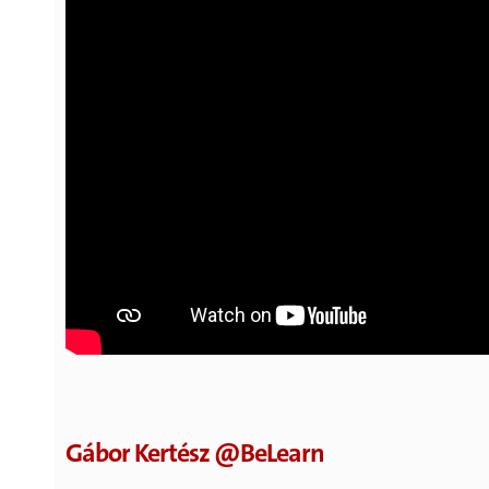
Gábor Kertész @BeLearn