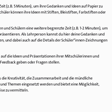
eit (z.B. 5 Minuten), um ihre Gedanken und Ideen auf Papier zu
hüler können ihre Ideen mit Stiften, Bleistiften, Farbstiften oder
en und Schülern eine weitere begrenzte Zeit (z.B. 1-2 Minuten), um
präsentieren. Als Lehrperson kannst du hier deine Gedanken und
en, und dabei auch auf die Details der Schüler*innen-Zeichnungen
 auf die Ideen und Präsentationen ihrer Mitschülerinnen und
g Feedback geben oder Fragen stellen.
 das die Kreativität, die Zusammenarbeit und die mündliche
 und Themen eingesetzt werden und bietet eine Möglichkeit,
se zu vermitteln.