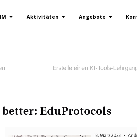
IM
Aktivitäten
Angebote
Kon
en
 better: EduProtocols
13. März 2023
And