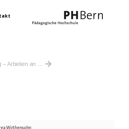
takt
Erstelle einen KI-Tools-Lehrgang – Arbeiten an der PH Bern
rea Wirthensohn