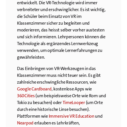
entwickelt. Die VR-Technologie wird immer
verbreiteter und erschwinglicher. Es ist wichtig,
die Schüler beim Einsatz von VR im
Klassenzimmer sicher zu begleiten und
moderieren, das heisst selber vorher austesten
und sich informieren. Lehrpersonen können die
Technologie als ergänzendes Lernwerkzeug
verwenden, um optimale Lernerfahrungen zu
gewährleisten.
Das Einbringen von VR-Werkzeugen in das
Klassenzimmer muss nicht teuer sein. Es gibt
zahlreiche erschwingliche Ressourcen, wie
Google Cardboard
, kostenlose Apps wie
360Cities
(um beispielsweise Orte wie Rom und
Tokio zu besuchen) oder
TimeLooper
(um Orte
durch eine historische Linse besuchen).
Plattformen wie
Immersive VR Education
und
Nearpod
erlauben es Lehrkräften,