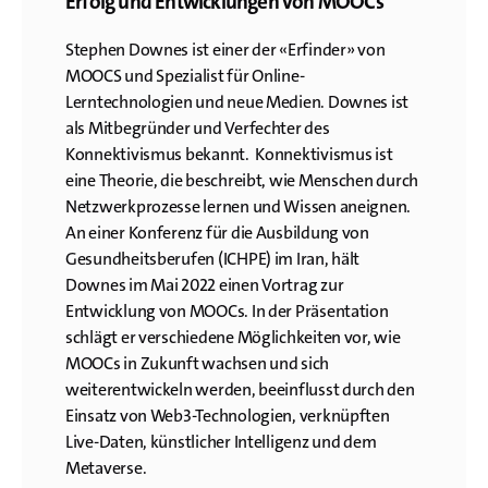
Erfolg und Entwicklungen von MOOCs
Stephen Downes ist einer der «Erfinder» von
MOOCS und Spezialist für Online-
Lerntechnologien und neue Medien. Downes ist
als Mitbegründer und Verfechter des
Konnektivismus bekannt. Konnektivismus ist
eine Theorie, die beschreibt, wie Menschen durch
Netzwerkprozesse lernen und Wissen aneignen.
An einer Konferenz für die Ausbildung von
Gesundheitsberufen (ICHPE) im Iran, hält
Downes im Mai 2022 einen Vortrag zur
Entwicklung von MOOCs. In der Präsentation
schlägt er verschiedene Möglichkeiten vor, wie
MOOCs in Zukunft wachsen und sich
weiterentwickeln werden, beeinflusst durch den
Einsatz von Web3-Technologien, verknüpften
Live-Daten, künstlicher Intelligenz und dem
Metaverse.